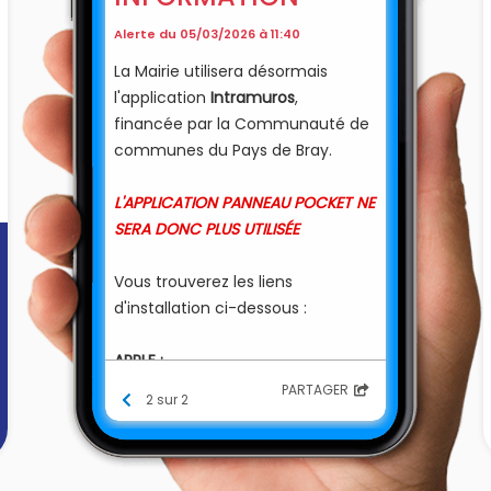
Alerte du 05/03/2026 à 11:40
La Mairie utilisera désormais
l'application
Intramuros
,
financée par la Communauté de
communes du Pays de Bray.
L'APPLICATION PANNEAU POCKET NE
SERA DONC PLUS UTILISÉE
Vous trouverez les liens
d'installation ci-dessous :
APPLE :
https://apps.apple.com/fr/app/in
PARTAGER
2 sur 2
tramuros-info-du-
territoire/id1312850573
chat