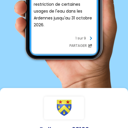
restriction de certaines
usages de l'eau dans les
Ardennes jusqu'au 31 octobre
2026.
n°2026 / 554 du 29 juillet 2026
1 sur 9
plaçant les communes de la
PARTAGER
zone d’alerte eaux
souterraines de la Craie de
Champagne Nord des
Ardennes au niveau alerte
renforcée.
Je vous remercie pour votre
vigilance.
Éric Anger.