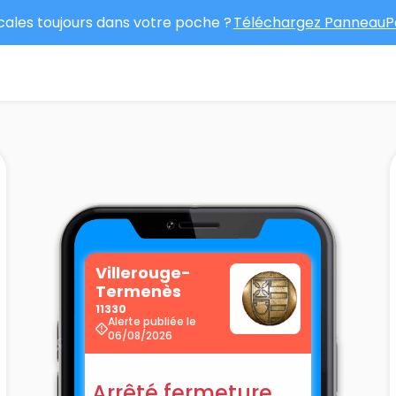
ocales toujours dans votre poche ?
Téléchargez PanneauPo
Villerouge-
Termenès
11330
Alerte publiée le
06/08/2026
Arrêté fermeture