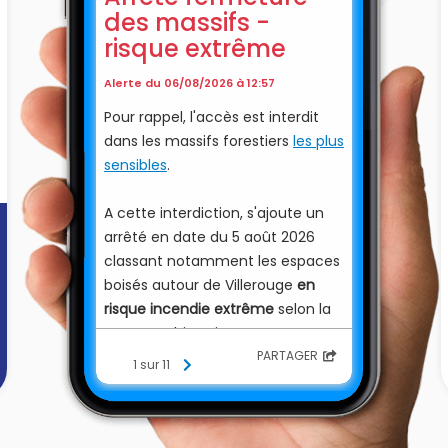
des massifs -
risque extrême
Alerte du 06/08/2026 à 12:57
Pour rappel, l'accès est interdit
dans les massifs forestiers
les plus
sensibles
.
A cette interdiction, s'ajoute un
arrêté en date du 5 août 2026
classant notamment les espaces
boisés autour de Villerouge
en
risque incendie extrême
selon la
cartographie suivante
:
https://carto2.geo-
PARTAGER
1 sur 11
ide.din.developpement-
durable.gouv.fr/frontoffice/?
map=f59bbfdb-7c12-42d3-8c25-