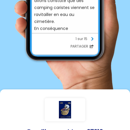
avons constaté que des
camping caristes viennent se
ravitailler en eau au
cimetière.
En conséquence
l'alimentation en eau du
1 sur 15
cimetière est suspendue
PARTAGER
jusqu'à nouvel ordre.
Cette mesure vise à
préserver le respect du lieu, la
ressource en eau dans le
contexte actuel ainsi que le
budget de la commune.
Nous remercions les usagers
de leur compréhension.