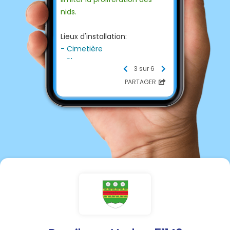
nids.
Lieux d'installation:
- Cimetière
- Place
3 sur 6
- Aire de jeux
PARTAGER
- Ancien terrain de football