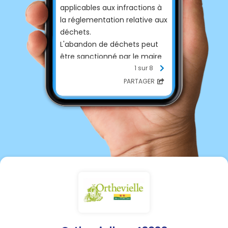
applicables aux infractions à
la réglementation relative aux
déchets.
L'abandon de déchets peut
être sanctionné par le maire
au titre de son pouvoir de
1 sur 8
police.
PARTAGER
Le producteur de déchets
concerné par ces infractions
encourt notamment une
amende jusqu'à
15 000€.