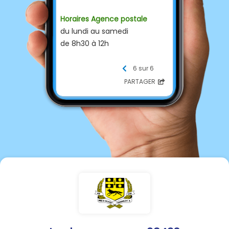
Horaires Agence postale
du lundi au samedi
de 8h30 à 12h
Contacts :
6 sur 6
02 98 61 48 87
☎
PARTAGER
accueil@lanhouarneau.fr
📨
urba@lanhouarneau.fr
Site Internet :
https://lanhouarneau.fr/
Suivez-nous sur Facebook :
Mairie de Lanhouarneau