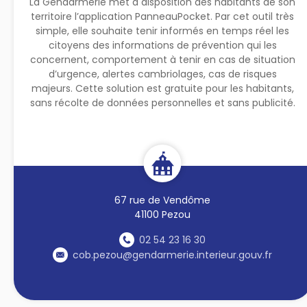
La Gendarmerie met à disposition des habitants de son
territoire l’application PanneauPocket. Par cet outil très
simple, elle souhaite tenir informés en temps réel les
citoyens des informations de prévention qui les
concernent, comportement à tenir en cas de situation
d’urgence, alertes cambriolages, cas de risques
majeurs. Cette solution est gratuite pour les habitants,
sans récolte de données personnelles et sans publicité.
67 rue de Vendôme
41100 Pezou
02 54 23 16 30
cob.pezou@gendarmerie.interieur.gouv.fr