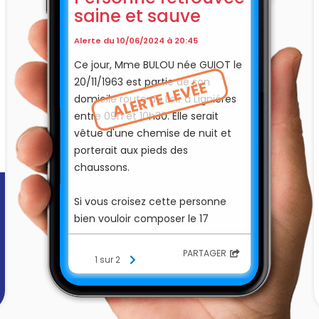
saine et sauve
Alerte du 10/06/2024 à 20:45
Ce jour, Mme BULOU née GUIOT le
20/11/1963 est partie de son
domicile route du Loir à Ligniéres
entre 09h et 10h30. Elle serait
vêtue d'une chemise de nuit et
porterait aux pieds des
chaussons.
Si vous croisez cette personne
bien vouloir composer le 17
PARTAGER
1 sur 2