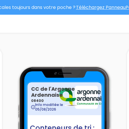
ocales toujours dans votre poche ?
Téléchargez PanneauPo
CC de l'Argonne
Ardennaise
08400
Info modifiée le
05/08/2026
Conteneurs de tri :