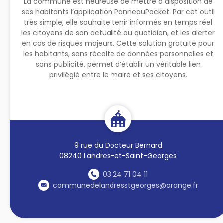
La commune est heureuse de mettre à disposition de
ses habitants l’application PanneauPocket. Par cet outil
très simple, elle souhaite tenir informés en temps réel
les citoyens de son actualité au quotidien, et les alerter
en cas de risques majeurs. Cette solution gratuite pour
les habitants, sans récolte de données personnelles et
sans publicité, permet d’établir un véritable lien
privilégié entre le maire et ses citoyens.
9 rue du Docteur Bernard
08240 Landres-et-Saint-Georges
03 24 71 04 11
communedelandresstgeorges@orange.fr