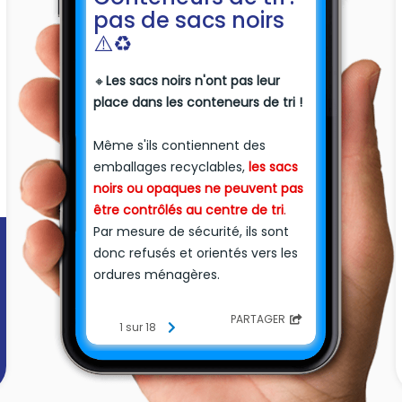
pas de sacs noirs
⚠️♻️
🔸
Les sacs noirs n'ont pas leur
place dans les conteneurs de tri !
Même s'ils contiennent des
emballages recyclables,
les sacs
noirs ou opaques ne peuvent pas
être contrôlés au centre de tri
.
Par mesure de sécurité, ils sont
donc refusés et orientés vers les
ordures ménagères.
👉
Résultat
: un tri moins efficace
PARTAGER
1 sur 18
et des coûts supplémentaires
pour tous.