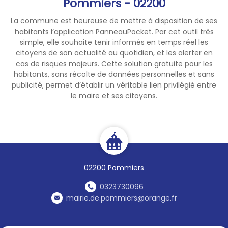
Pommiers - 02200
fluviale avec pilote
La commune est heureuse de mettre à disposition de ses
- buvette pour vous rafraîchir
habitants l’application PanneauPocket. Par cet outil très
avec un grand choix de
simple, elle souhaite tenir informés en temps réel les
glaces pour les petits comme
citoyens de son actualité au quotidien, et les alerter en
pour les grands.
cas de risques majeurs. Cette solution gratuite pour les
- Baby bassin pour les petits
habitants, sans récolte de données personnelles et sans
publicité, permet d’établir un véritable lien privilégié entre
A dimanche !
le maire et ses citoyens.
02200 Pommiers
0323730096
mairie.de.pommiers@orange.fr