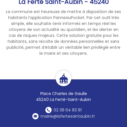
La Ferté Saint-Aubin - 45240
https://smictomdesologne.co
m/index.php/page/adresses-
La commune est heureuse de mettre à disposition de ses
habitants l’application PanneauPocket. Par cet outil très
horaires
simple, elle souhaite tenir informés en temps réel les
citoyens de son actualité au quotidien, et les alerter en
Nous vous remercions de
cas de risques majeurs. Cette solution gratuite pour les
votre compréhension.
habitants, sans récolte de données personnelles et sans
publicité, permet d’établir un véritable lien privilégié entre
le maire et ses citoyens.
Place Charles de Gaulle
45240 La Ferté-Saint-Aubin
02 38 64 83 81
mairie@lafertesaintaubin.fr