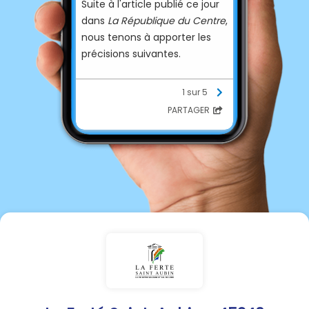
Suite à l'article publié ce jour
dans
La République du Centre
,
nous tenons à apporter les
précisions suivantes.
Les horaires mentionnés dans
1 sur 5
cet article concernent
PARTAGER
exclusivement la commune
de Marcilly-en-Villette.
Ils ne s'appliquent en aucun
cas aux autres communes
concernées.
Nous invitons chacun à se
référer aux informations
officielles diffusées sur notre
site internet