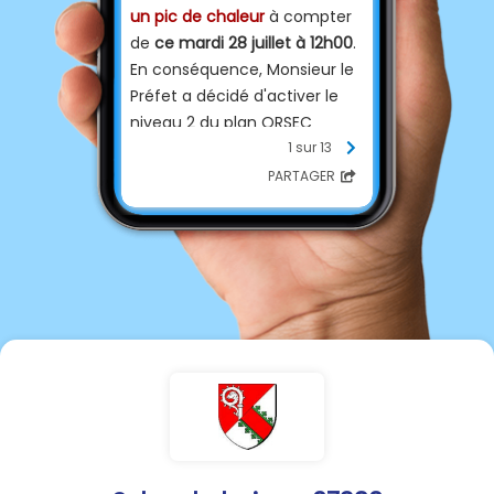
un pic de chaleur
à compter
de
ce mardi 28 juillet à 12h00
.
En conséquence, Monsieur le
Préfet a décidé d'activer le
niveau 2 du plan ORSEC
"gestion des vagues de
1 sur 13
chaleur".
PARTAGER
Cet épisode de fortes
chaleurs est amené à
s'intensifier et à s'inscrire
dans la durée, devenant
caniculaire
.
Restez informés sur :
https://vigilance.meteofranc
e.fr