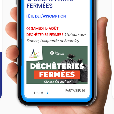
FERMÉES
FÊTE DE L'ASSOMPTION
SAMEDI 15 AOÛT
🚫
DÉCHÈTERIES FERMÉES
(
Latour-de-
France, Lesquerde et Sournia)
PARTAGER
1 sur 6