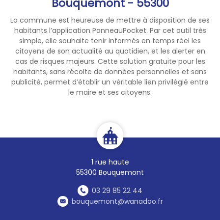
Bouquemont - 55300
Beausite - 42 rue Berne
📅 Prochaine permanence le
La commune est heureuse de mettre à disposition de ses
mercredi 16 septembre de 14h
habitants l’application PanneauPocket. Par cet outil très
simple, elle souhaite tenir informés en temps réel les
à 17h
citoyens de son actualité au quotidien, et les alerter en
📌 Sur rendez-vous
cas de risques majeurs. Cette solution gratuite pour les
uniquement.
habitants, sans récolte de données personnelles et sans
📞 Réservations :
publicité, permet d’établir un véritable lien privilégié entre
lucile.vandenbergh@culture.g
le maire et ses citoyens.
ouv.fr /
udap.meuse@culture.gouv.fr
03.29.79.93.79 / 03.29.79.93.83
(standard)
1 rue haute
55300 Bouquemont
03 29 85 22 44
bouquemont@wanadoo.fr