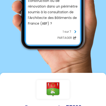
construction ou de
rénovation dans un périmètre
soumis à la consultation de
l’Architecte des Bâtiments de
France (ABF) ?
La Communauté de
1 sur 7
Communes De l'Aire à
PARTAGER
l'Argonne et l'UDAP de la
Meuse mettent en place des
permanences mensuelles
gratuites sur le territoire.
Pour échanger sur votre
projet avant le dépôt de votre
dossier (déclaration préalable,
permis de construire...) ou
suite au refus de votre projet.
📍Au siège de la Codecom à