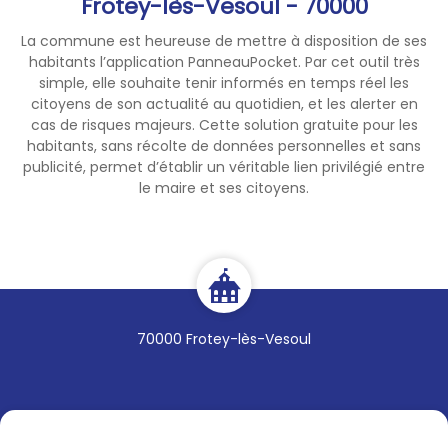
Frotey-lès-Vesoul - 70000
À ce titre, à compter du 30
juillet 2026, les mesures de
La commune est heureuse de mettre à disposition de ses
restriction sont les suivantes :
habitants l’application PanneauPocket. Par cet outil très
simple, elle souhaite tenir informés en temps réel les
citoyens de son actualité au quotidien, et les alerter en
Dans les bois et forêts du
1️⃣
cas de risques majeurs. Cette solution gratuite pour les
département et jusqu'à une
habitants, sans récolte de données personnelles et sans
distance de 200 mètres de
publicité, permet d’établir un véritable lien privilégié entre
ces derniers :
le maire et ses citoyens.
interdiction de fumer, y
➡️
compris sur les voies
publiques traversant ces
espaces ;
tout apport de feu est
➡️
strictement interdit, y
70000 Frotey-lès-Vesoul
compris pour tous les
propriétaires et leurs ayant
droits, à l'exception de feux
tactiques menés par le
commandant des opérations