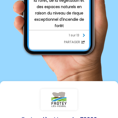
la forêt, de la végétation et
des espaces naturels en
raison du niveau de risque
exceptionnel d'incendie de
forêt
1 sur 13
Niveau : EXCEPTIONNEL
PARTAGER
Face aux effets de la
sécheresse et des périodes
de fortes chaleurs sur l’état
des massifs forestiers, de la
végétation et des espaces
naturels, le préfet de la
Haute-Saône a décidé de
renforcer, par arrêté
préfectoral les mesures de
protection destinées à
prévenir les départs de feu.