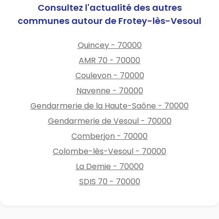
Consultez l'actualité des autres
de secours ;
communes autour de Frotey-lès-Vesoul
Dispositions relatives à la
2️⃣
prévention des départs de
Quincey - 70000
feux du fait des activités
AMR 70 - 70000
forestières :
Coulevon - 70000
tous travaux sur la
➡️
Navenne - 70000
végétation forestière réalisés
avec des outils
Gendarmerie de la Haute-Saône - 70000
potentiellement générateurs
Gendarmerie de Vesoul - 70000
d'étincelles ou
Comberjon - 70000
potentiellement projecteurs
de particules incandescentes
Colombe-lès-Vesoul - 70000
sont obligatoirement
La Demie - 70000
suspendus entre 14h et 22h ;
SDIS 70 - 70000
Dispositions relatives à
3️⃣
l'usage des feux d'artifice,