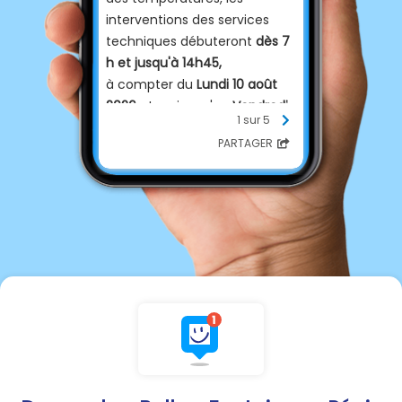
interventions des services
techniques débuteront
dès 7
h et jusqu'à 14h45,
à compter du
Lundi 10 août
2026
et ce jusqu'au
Vendredi
1 sur 5
14 août 2026
inclus.
PARTAGER
En dehors de ces créneaux,
interviendra uniquement le
service d'astreinte, joignable
au 03.86.44.01.42
Nous vous remercions pour
votre compréhension.