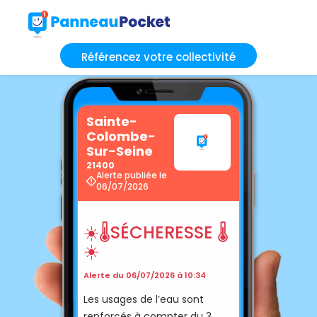
Référencez votre collectivité
Sainte-
Colombe-
Sur-Seine
21400
Alerte publiée le
06/07/2026
☀️🌡SÉCHERESSE 🌡
☀️
Alerte du 06/07/2026 à 10:34
Les usages de l’eau sont
renforcés à compter du 3