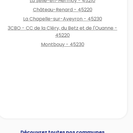
La Selle-en-Hermoy - 45210
Château-Renard - 45220
La Chapelle-sur-Aveyron - 45230
3CBO - CC de la Cléry, du Betz et de l'Ouanne -
45220
Montbouy - 45230
Découvrez toutes nos communes