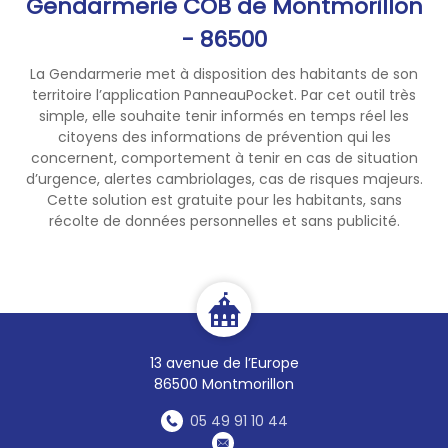
Gendarmerie COB de Montmorillon
virement, de récupération
d’argent ou de codes
- 86500
bancaires.
La Gendarmerie met à disposition des habitants de son
territoire l’application PanneauPocket. Par cet outil très
Il s’agit d’un vol par ruse, une
simple, elle souhaite tenir informés en temps réel les
technique visant à abuser de
citoyens des informations de prévention qui les
la confiance des victimes en
concernent, comportement à tenir en cas de situation
usurpant la qualité d’un agent
d’urgence, alertes cambriolages, cas de risques majeurs.
public.
Cette solution est gratuite pour les habitants, sans
récolte de données personnelles et sans publicité.
⚠️ Comment vous protéger :
La Gendarmerie ne demande
jamais d’argent par
téléphone.
13 avenue de l’Europe
86500 Montmorillon
Ne communiquez aucune
information bancaire au
05 49 91 10 44
téléphone.