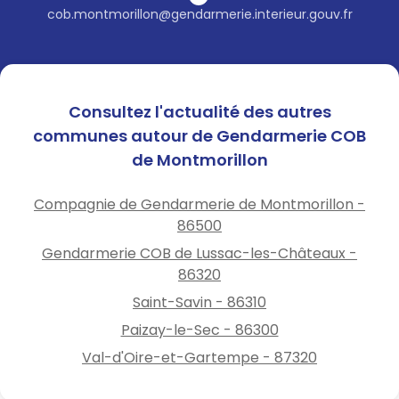
cob.montmorillon@gendarmerie.interieur.gouv.fr
Ne rappelez jamais le numéro
fourni par l’interlocuteur
suspect.
Consultez l'actualité des autres
En cas de doute, raccrochez
communes autour de Gendarmerie COB
immédiatement et appelez le
de Montmorillon
17 pour vérifier la situation.
Compagnie de Gendarmerie de Montmorillon -
Nous vous invitons à rester
86500
vigilants, à prévenir vos
proches — notamment les
Gendarmerie COB de Lussac-les-Châteaux -
personnes isolées ou âgées —
86320
et à signaler immédiatement
Saint-Savin - 86310
toute tentative d’arnaque.
Paizay-le-Sec - 86300
👉 Partagez ce message pour
Val-d'Oire-et-Gartempe - 87320
protéger le plus grand
nombre.