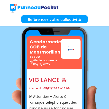
Référencez votre collectivité
Gendarmerie
COB de
Montmorillon
86500
Alerte publiée le
05/12/2025
VIGILANCE 🚨
Alerte du 05/12/2025 à 16:05
🚨 Attention – Alerte à
l’arnaque téléphonique : des
imposteurs se font passer