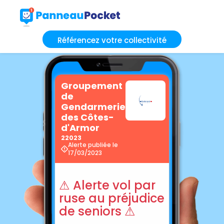
Référencez votre collectivité
Groupement
de
Gendarmerie
des Côtes-
d'Armor
22023
Alerte publiée le
17/03/2023
⚠ Alerte vol par
ruse au préjudice
de seniors ⚠