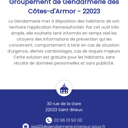
Groupement de Gendarmerie des
dérober de l'argent.
Nous vous rappelons ces
Côtes-d'Armor - 22023
quelques conseils pour vous
La Gendarmerie met à disposition des habitants de son
prémunir des agissements de
territoire l’application PanneauPocket. Par cet outil très
ces personnes:
simple, elle souhaite tenir informés en temps réel les
- Ne jamais laisser entrer
citoyens des informations de prévention qui les
d'inconnu chez soi,
concernent, comportement à tenir en cas de situation
- Utiliser le judas ou
d’urgence, alertes cambriolages, cas de risques majeurs.
l’entrebâilleur de votre porte
Cette solution est gratuite pour les habitants, sans
quand ils y sont installés,
récolte de données personnelles et sans publicité.
- Demander la carte
professionnelle recto/ verso
même si la personne est en
tenue,
- En cas de doute, composer
le 17!
30 rue de la Gare
22023 Saint-Brieuc
Pour les personnes âgées
02 96 01 50 00
isolées, pensez à l'opération
ggd22@gendarmerie.interieur.gouv.fr