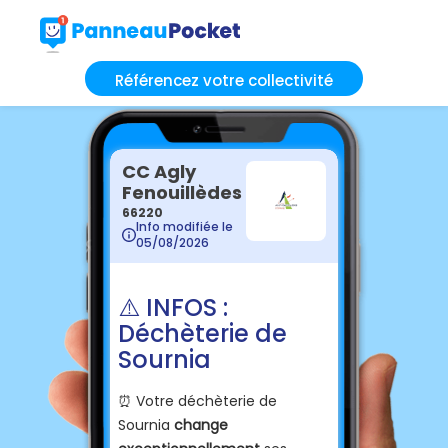
Référencez votre collectivité
CC Agly
Fenouillèdes
66220
Info modifiée le
05/08/2026
⚠️ INFOS :
Déchèterie de
Sournia
⏰ Votre déchèterie de
Sournia
change