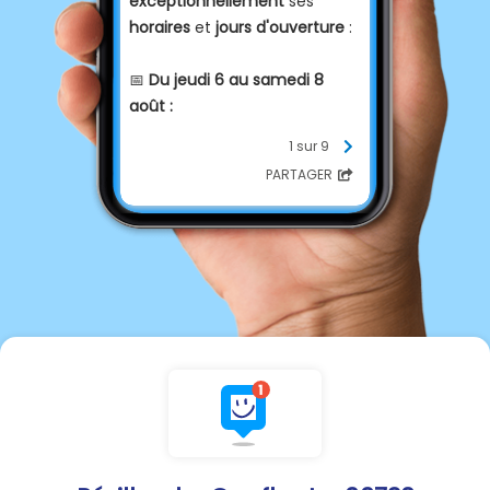
exceptionnellement
ses
horaires
et
jours d'ouverture
:
📅
Du jeudi 6 au samedi 8
août :
1 sur 9
✅
OUVERTURE :
jeudi 6 et
PARTAGER
vendredi 7 août,
de 7 h à 12 h
FERMETURE :
samedi 8 août
🚫
👉
Retour à la normale dès
lundi 10 août.
Merci de votre
compréhension.
N'hésitez pas à partager.