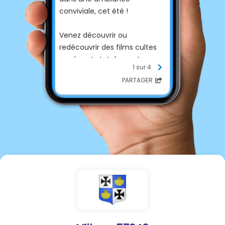
conviviale, cet été !
Venez découvrir ou
redécouvrir des films cultes
ou récents totalement
1 sur 4
gratuitement !
PARTAGER
Découvrez le programme
⬇️
entier des séances 2026 !