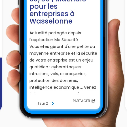
pour les
entreprises à
Wasselonne
Actualité partagée depuis
l'application Ma Sécurité
Vous êtes gérant d'une petite ou
moyenne entreprise et la sécurité
de votre entreprise est un enjeu
quotidien : cyberattaques,
intrusions, vols, escroqueries,
protection des données,
intelligence économique ... Venez
échanger avec vos gendarmes
référents !
PARTAGER
1 sur 2
📆Le mardi 30 juin 2026 à
Wasselonne, la gendarmerie vous
donne RDV pour une nouvelle