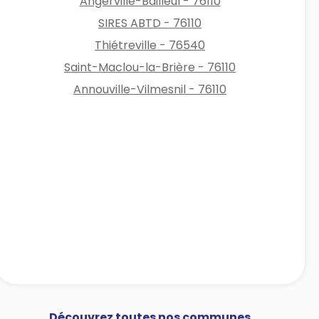
Angerville-Bailleul - 76110
SIRES ABTD - 76110
Thiétreville - 76540
Saint-Maclou-la-Brière - 76110
Annouville-Vilmesnil - 76110
Découvrez toutes nos communes