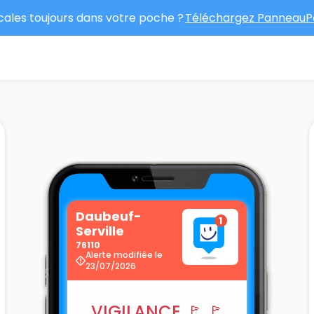
ocales toujours dans votre poche ?
Téléchargez PanneauPo
Daubeuf-
Serville
76110
Alerte modifiée le
23/07/2026
VIGILANCE 🚩 🚩