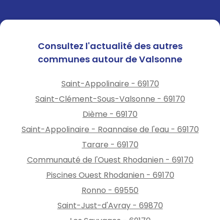
9h00 à 12h00 le jeudi, de 9h00
à 12h00 puis de 13h00 à 17h30
le samedi. Fermeture le mardi
et le vendredi.
Consultez l'actualité des autres
communes autour de Valsonne
En cas de déclenchement
Saint-Appolinaire - 69170
d’une alerte canicule orange
Saint-Clément-Sous-Valsonne - 69170
un dimanche, les horaires
Dième - 69170
adaptés s’appliqueront à
compter du mardi suivant.
Saint-Appolinaire - Roannaise de l'eau - 69170
Tarare - 69170
Communauté de l'Ouest Rhodanien - 69170
Piscines Ouest Rhodanien - 69170
Ronno - 69550
Saint-Just-d'Avray - 69870