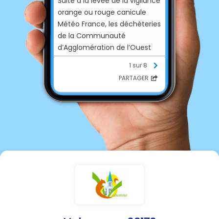
Suite à la levée de la vigilance
orange ou rouge canicule
Météo France, les déchèteries
de la Communauté
d’Agglomération de l’Ouest
Rhodanien reprennent leurs
1 sur 8
horaires habituels dès le
PARTAGER
06/08/2026
.
🕗
Saint Marcel l'Éclairé:
ouverture de 10h00 à 12h00 et
de 14h00 à 18h00 du lundi au
vendredi, et de 8h00 à 18h00
le samedi.
🕗 Thizy-les-Bourgs :
ouverture de 13h30 à 17h30 du
lundi au jeudi, et de 8h00 à
12h00, puis 13h30 à 17h30 le