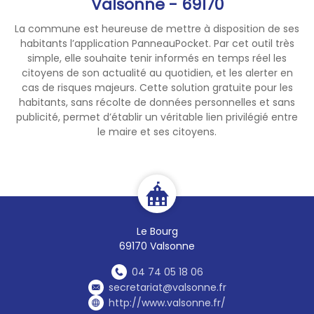
Valsonne - 69170
vendredi et le samedi.
La commune est heureuse de mettre à disposition de ses
🕗 Amplepuis :
ouverture de
habitants l’application PanneauPocket. Par cet outil très
8h00 à 12h00 le lundi et jeudi,
simple, elle souhaite tenir informés en temps réel les
citoyens de son actualité au quotidien, et les alerter en
et de 8h00 à 12h00, puis 13h30
cas de risques majeurs. Cette solution gratuite pour les
à 17h30 le mardi, vendredi et
habitants, sans récolte de données personnelles et sans
samedi. Fermeture le
publicité, permet d’établir un véritable lien privilégié entre
mercredi.
le maire et ses citoyens.
🕗 Cours :
ouverture de 13h30
à 17h30 le jeudi et vendredi, et
de 8h00 à 12h00, puis 13h30 à
17h30 le lundi, mercredi et
samedi. Fermeture le mardi.
Le Bourg
69170 Valsonne
🕗 Saint-Nizier-d'Azergues :
04 74 05 18 06
ouverture de 14h00 à 17h30 le
secretariat@valsonne.fr
lundi, de 9h00 à 12h00, puis
http://www.valsonne.fr/
15h00 à 17h30 le mercredi, de