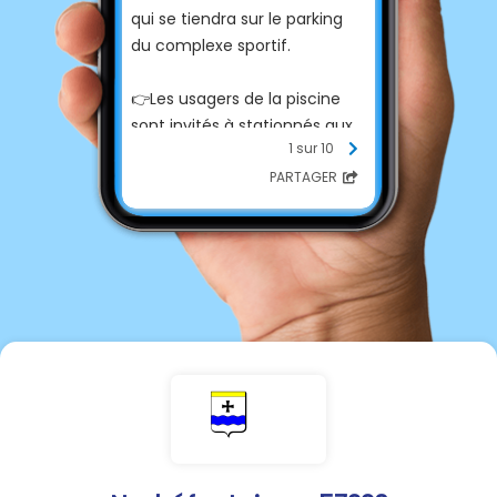
qui se tiendra sur le parking
du complexe sportif.
👉️
Les usagers de la piscine
sont invités à stationnés aux
1 sur 10
emplacements indiqués en
bleu et rose, autour de la
PARTAGER
crèche.