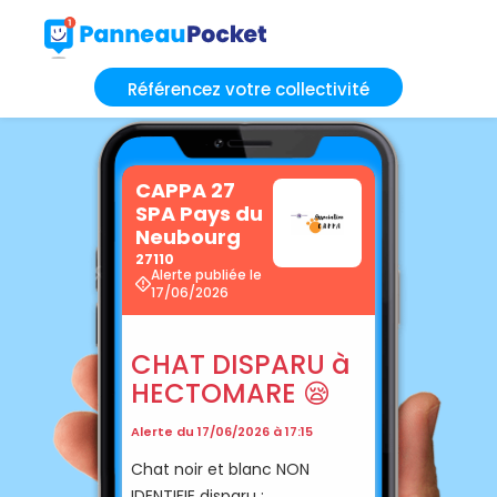
Référencez votre collectivité
CAPPA 27
SPA Pays du
Neubourg
27110
Alerte publiée le
17/06/2026
CHAT DISPARU à
HECTOMARE 😪
Alerte du 17/06/2026 à 17:15
Chat noir et blanc NON
IDENTIFIE disparu :