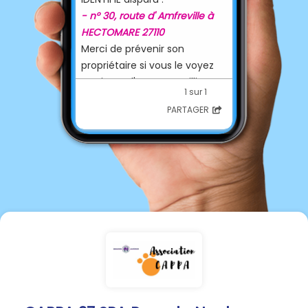
- n° 30, route d' Amfreville à
HECTOMARE 27110
Merci de prévenir son
propriétaire si vous le voyez
ou si vous l'avez recueilli.
1 sur 1
M. Raymond POINTEAU :
PARTAGER
tel.
06 60 93 41 50.