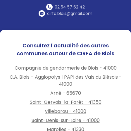
02 54 57 62 42
cirfa.blois@gmail.com
Consultez l'actualité des autres
communes autour de CIRFA de Blois
Compagnie de gendarmerie de Blois - 41000
C.A. Blois – Agglopolys | PAPI des Vals du Blésois -
41000
Arné - 65670
Saint-Gervais-la-Forêt - 41350
Villebarou - 41000
Saint-Denis-sur-Loire - 41000
Marolles - 41330