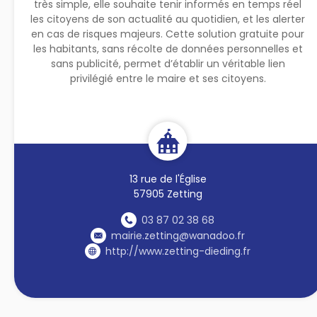
très simple, elle souhaite tenir informés en temps réel
les citoyens de son actualité au quotidien, et les alerter
en cas de risques majeurs. Cette solution gratuite pour
les habitants, sans récolte de données personnelles et
sans publicité, permet d’établir un véritable lien
privilégié entre le maire et ses citoyens.
13 rue de l'Église
57905 Zetting
03 87 02 38 68
mairie.zetting@wanadoo.fr
http://www.zetting-dieding.fr