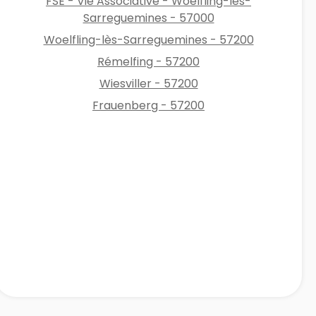
FSE - Vie Associative - Woelfling-lès-
Sarreguemines - 57000
Woelfling-lès-Sarreguemines - 57200
Rémelfing - 57200
Wiesviller - 57200
Frauenberg - 57200