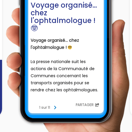
Voyage organisé...
chez
l'ophtalmologue !
🤓
Voyage organisé... chez
l'ophtalmologue !
🤓
La presse nationale suit les
actions de la Communauté de
Communes concernant les
transports organisés pour se
rendre chez les ophtalmologues.
De la prise de rendez-vous au
PARTAGER
1 sur 11
déplacement, la Communauté
de Communes pilote et finance
la logistique pour consulter un