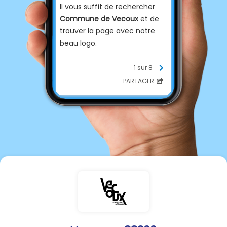
Il vous suffit de rechercher
Commune de Vecoux
et de
trouver la page avec notre
beau logo.
Vous y trouverez toutes les
1 sur 8
informations qui concernent
PARTAGER
le village.
N'hésitez pas à vous abonner
pour ne rien rater.
Panneau Pocket et le site
internet
www.Vecoux.fr
sont
toujours actifs.