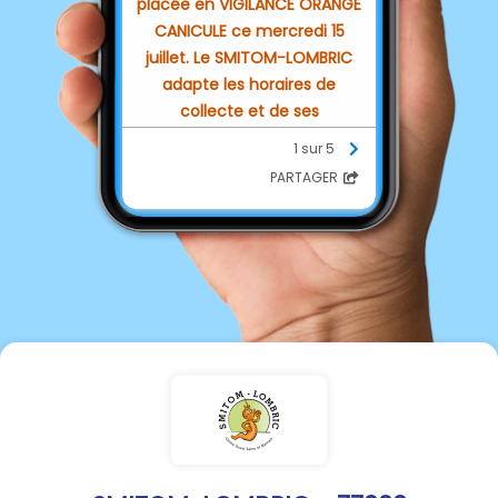
placée en VIGILANCE ORANGE
CANICULE ce mercredi 15
juillet. Le SMITOM-LOMBRIC
adapte les horaires de
collecte et de ses
installations.
1 sur 5
PARTAGER
Collecte
:
en période de
canicule, les horaires de
collecte peuvent être
avancés.
Pensez à sortir votre
bac la veille au soir !
Déchèteries :
les horaires
exceptionnels
ci-joint
s’appliqueront jusqu’à la levée
de l’alerte.
Village du Lombric :
ouvert