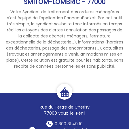
SMITOM-LOMBRIC - 77000
aux
horaires habituels ce jour
Votre Syndicat de traitement des ordures ménagères
(10h-17h30)
s’est équipé de l’application PanneauPocket. Par cet outil
très simple, le syndicat souhaite tenir informés en temps
réel les citoyens des alertes (annulation des passages de
Tableau des horaires
la collecte des déchets ménagers, fermeture
de nos déchèteries
exceptionnelle de la déchetterie...), informations (horaires
en vigilance orange :
des déchetteries, passage des encombrants...), actualités
(travaux et aménagements à venir, animations mises en
place). Cette solution est gratuite pour les habitants, sans
récolte de données personnelles et sans publicité.
Rue du Tertre de Cherisy
77000 Vaux-le-Pénil
0 800 81 49 10