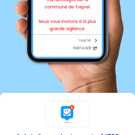
commune de Treprel.
Nous vous invitons à la plus
grande vigilance.
1 sur 14
En cas de cambriolage,
PARTAGER
contacter la gendarmerie en
faisant le 17