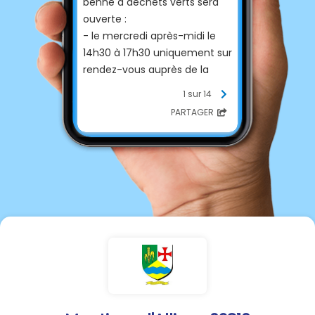
benne à déchets verts sera
ouverte :
- le mercredi après-midi le
14h30 à 17h30 uniquement sur
rendez-vous auprès de la
mairie de Gandelu
1 sur 14
(03.23.71.41.14.)
PARTAGER
- le samedi de 9h00 à 12h00
La mairie se réserve le droit
d'ouvrir le matin au lieu de
l'après-midi en cas de fortes
chaleurs.