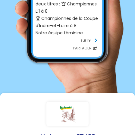
deux titres : 🏆 Championnes
D1 à 8
🏆 Championnes de la Coupe
d'Indre-et-Loire à 8
Notre équipe féminine
prépare déjà la saison
1 sur 19
2026/2027 !
PARTAGER
📢 Nous recherchons : ⚽ Des
joueuses de tous niveaux
⚽ Un(e) entraîneur(e)
motivé(e) pour
accompagner le groupe dans
son développement
Depuis plus de 20 ans, notre
équipe féminine fait vivre la
passion du football dans un
esprit familial et convivial.
Ensemble, continuons à faire
grandir cette belle histoire !