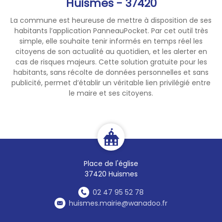
Huismes - 37420
📞 06 85 87 56 42
La commune est heureuse de mettre à disposition de ses
📧
515603@lcfoot.fr
habitants l’application PanneauPocket. Par cet outil très
Football Saint Benoît Huismes
simple, elle souhaite tenir informés en temps réel les
- En entente avec le FC Véron
citoyens de son actualité au quotidien, et les alerter en
cas de risques majeurs. Cette solution gratuite pour les
habitants, sans récolte de données personnelles et sans
publicité, permet d’établir un véritable lien privilégié entre
le maire et ses citoyens.
Place de l'église
37420 Huismes
02 47 95 52 78
huismes.mairie@wanadoo.fr