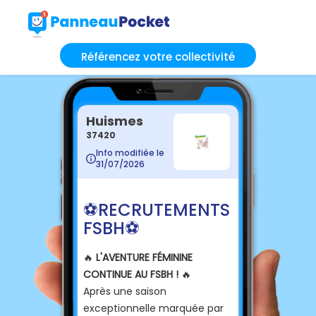
Référencez votre collectivité
Huismes
37420
Info modifiée le
31/07/2026
⚽️ RECRUTEMENTS
FSBH ⚽️
🔥
L'AVENTURE FÉMININE
CONTINUE AU FSBH !
🔥
Après une saison
exceptionnelle marquée par