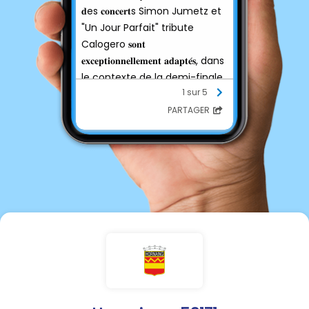
𝐝es 𝐜𝐨𝐧𝐜𝐞𝐫𝐭s Simon Jumetz et
"Un Jour Parfait" tribute
Calogero 𝐬𝐨𝐧𝐭
𝐞𝐱𝐜𝐞𝐩𝐭𝐢𝐨𝐧𝐧𝐞𝐥𝐥𝐞𝐦𝐞𝐧𝐭 𝐚𝐝𝐚𝐩𝐭𝐞́𝐬, dans
le contexte de la demi-finale
1 sur 5
de l'équipe de France de
football.
PARTAGER
𝐍𝐨𝐮𝐯𝐞𝐚𝐮𝐱 𝐡𝐨𝐫𝐚𝐢𝐫𝐞𝐬 :
17h30 : Simon Jumetz
18h00 - 20h00 : "un jour
parfait" tribute Calogero
21h00 : retransmission de la
demi finale match de l'équipe
de France - salle des sports
Jean Louis Carron
23h30 : Feu d'artifice au stade
Jean Miot