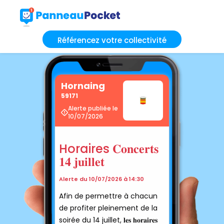
Référencez votre collectivité
Hornaing
59171
Alerte publiée le
10/07/2026
Horaires 𝐂𝐨𝐧𝐜𝐞𝐫𝐭𝐬
𝟏𝟒 𝐣𝐮𝐢𝐥𝐥𝐞𝐭
Alerte du 10/07/2026 à 14:30
Afin de permettre à chacun
de profiter pleinement de la
soirée du 14 juillet, 𝐥𝐞𝐬 𝐡𝐨𝐫𝐚𝐢𝐫𝐞𝐬