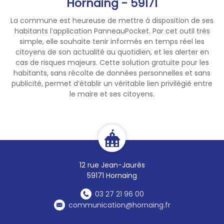
Hornaing - 59171
Cette adaptation vise à offrir
La commune est heureuse de mettre à disposition de ses
les meilleures conditions
habitants l’application PanneauPocket. Par cet outil très
d'organisation et de sécurité
simple, elle souhaite tenir informés en temps réel les
et à permettre au public de
citoyens de son actualité au quotidien, et les alerter en
vivre pleinement de la soirée
cas de risques majeurs. Cette solution gratuite pour les
du 14 juillet.
habitants, sans récolte de données personnelles et sans
publicité, permet d’établir un véritable lien privilégié entre
le maire et ses citoyens.
12 rue Jean-Jaurès
59171 Hornaing
03 27 21 96 00
communication@hornaing.fr