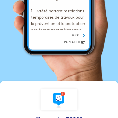
1
- Arrêté portant restrictions
temporaires de travaux pour
la prévention et la protection
des forêts contre l’incendie ;
1 sur 6
2
- Arrêté mettant en
PARTAGER
application les mesures de
limitation provisoire des
usages de l’eau et des
prélèvements dans les rivières
et les nappes souterraines ;
3
- Arrêté portant restriction
des activités physiques et
sportives dans le
département durant l'épisode
de canicule.