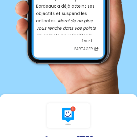
Bordeaux a déjà atteint ses
objectifs et suspend les
collectes.
Merci de ne plus
vous rendre dans vos points
de collecte pour faciliter le
1 sur 1
travail des équipes sur place.
PARTAGER
Les dons déjà récoltés seront
acheminés demain comme
prévu.
La Communauté des
communes de Haute-
Saintonge salue la formidable
solidarité de ses administrés
🙏