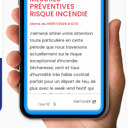
PRÉVENTIVES
RISQUE INCENDIE
Alerte du 09/07/2026 à 12:13
J’aimerai attirer votre attention
toute particulière en cette
période que nous traversons
actuellement sur le risque
exceptionnel d’incendie.
Sécheresse, vent et taux
d’humidité très faible cocktail
parfait pour un départ de feu, de
plus avec le week-end festif qui
se profile (14 juillet..)
Les barbecues et objets
PARTAGER
1 sur 10
pyrotechniques sont à éviter.
Des mesures exceptionnelles ont
déjà été prises concernant les