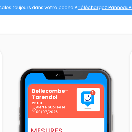
ocales toujours dans votre poche ?
Téléchargez PanneauPo
Bellecombe-
Tarendol
26110
Alerte publiée le
09/07/2026
MESURES