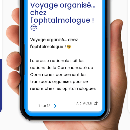
Voyage organisé...
chez
l'ophtalmologue !
🤓
Voyage organisé... chez
l'ophtalmologue !
🤓
La presse nationale suit les
actions de la Communauté de
Communes concernant les
transports organisés pour se
rendre chez les ophtalmologues.
De la prise de rendez-vous au
PARTAGER
1 sur 12
déplacement, la Communauté
de Communes pilote et finance
la logistique pour consulter un