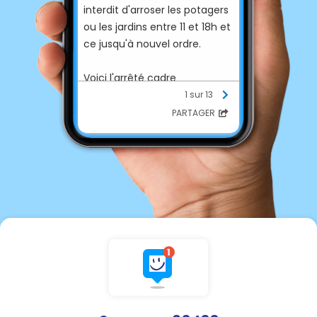
interdit d'arroser les potagers
ou les jardins entre 11 et 18h et
ce jusqu'à nouvel ordre.
Voici l'arrêté cadre
préfectoral:
1 sur 13
PARTAGER
https://regleau.s3.gra.perf.clo
ud.ovh.net/arrete-
cadre/30437/AP%20Cadre%2
026-2024-04-30-
00001_et_annexes.pdf