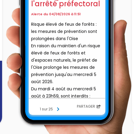
l'arrêté préfectoral
Alerte du 04/08/2026 à 11:51
Risque élevé de feux de forêts :
les mesures de prévention sont
prolongées dans l'Oise
En raison du maintien d'un risque
élevé de feux de forêts et
d'espaces naturels, le préfet de
l'Oise prolonge les mesures de
prévention jusqu'au mercredi 5
août 2026.
Du mardi 4 août au mercredi 5
août à 23h59, sont interdits :
Activités agricoles
PARTAGER
1 sur 25
Le pressage des pailles et
fourrages de 12h à 20h ;
Le broyage de chaumes, le
fauchage, le débroussaillage et