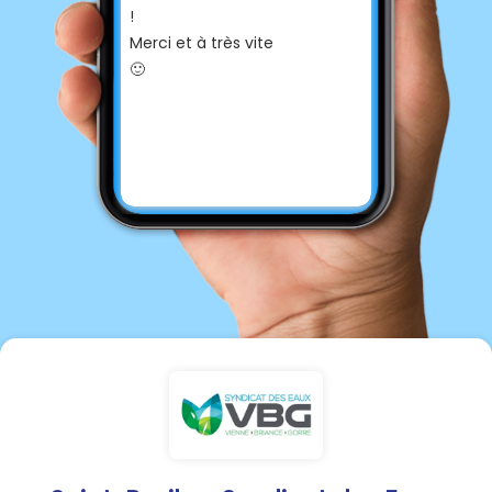
!
Merci et à très vite
🙂