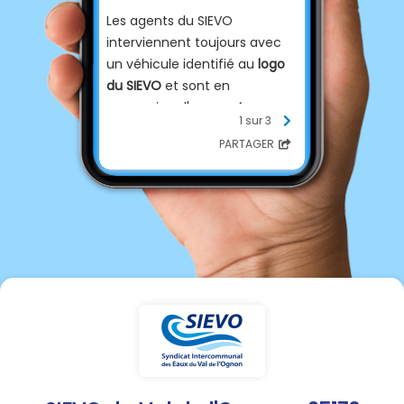
Les agents du SIEVO
interviennent toujours avec
un véhicule identifié au
logo
du SIEVO
et sont en
possession d'une
carte
1 sur 3
professionnelle
qu'ils peuvent
PARTAGER
présenter sur simple
demande.
En cas de doute, vous pouvez
nous contacter au 03 81 58 26
26 (choix 2).