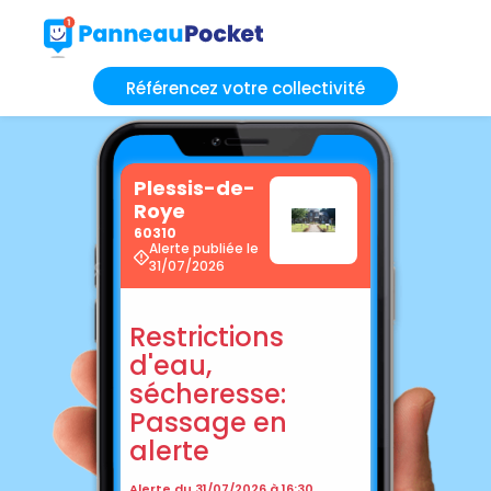
Référencez votre collectivité
Plessis-de-
Roye
60310
Alerte publiée le
31/07/2026
Restrictions
d'eau,
sécheresse:
Passage en
alerte
Alerte du 31/07/2026 à 16:30