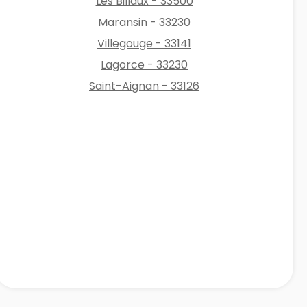
Les Billaux - 33500
Maransin - 33230
Villegouge - 33141
Lagorce - 33230
Saint-Aignan - 33126