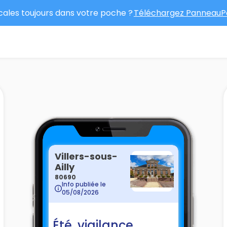
ocales toujours dans votre poche ?
Téléchargez PanneauPo
Villers-sous-
Ailly
80690
Info publiée le
05/08/2026
Été, vigilance