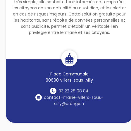
très simple, elle souhaite tenir informés en temps réel
les citoyens de son actualité au quotidien, et les alerter
en cas de risques majeurs. Cette solution gratuite pour
les habitants, sans récolte de données personnelles et
sans publicité, permet d’établir un véritable lien
privilégié entre le maire et ses citoyens.
Place Communale
80690 Villers-sous-Ailly
03 22 28 08 84
contact-mairie-villers-sous-
ailly@orange.fr