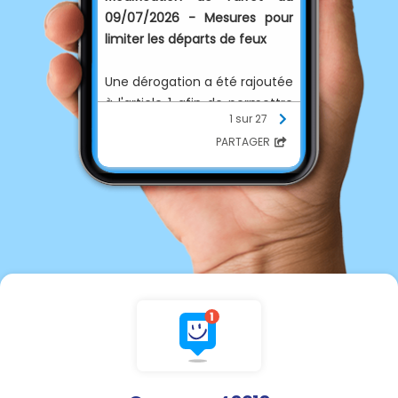
09/07/2026 -
Mesures pour
limiter les départs de feux
Une dérogation a été rajoutée
à l'article 1 afin de permettre
1 sur 27
les travaux d'ensilage sans
PARTAGER
restriction d'horaire, mais en
respectant quelques règles.