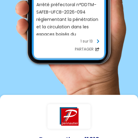
Arrêté préfectoral n°DDTM-
SAFEB-UFCB-2026-094
réglementant la pénétration
et la circulation dans les
espaces boisés du
département
1 sur 13
Les communes situées, en
PARTAGER
tout ou partie, dans une zone
météorologique classée en
risque Extrême
(identifiée par
la lettre
E
sur fond rouge)
sont concernées par la
fermeture des
espaces
boisés de plus de 4 hectares
,
conformément aux
dispositions de l'arrêté
préfectoral.
Ces espaces sont identifiés
en rouge sur la cartographie