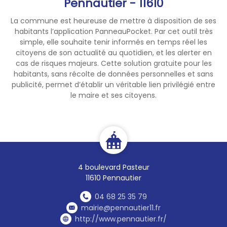
Pennautier - 11610
disponible à l'adresse
La commune est heureuse de mettre à disposition de ses
suivante:
habitants l’application PanneauPocket. Par cet outil très
https://carto2.geo-
simple, elle souhaite tenir informés en temps réel les
ide.din.developpement-
citoyens de son actualité au quotidien, et les alerter en
durable.gouv.fr/frontoffice/?
cas de risques majeurs. Cette solution gratuite pour les
map=f59bbfdb-7c12-42d3-
habitants, sans récolte de données personnelles et sans
publicité, permet d’établir un véritable lien privilégié entre
8c25-99f4d8092e50#
le maire et ses citoyens.
Conformément à cet arrêté,
les mesures de fermeture
s'appliquent dès lors qu'une
zone météorologique est
classée en
niveau de risque
Extrême
par Météo-France. Le
4 boulevard Pasteur
niveau de risque journalier est
11610 Pennautier
consultable sur la Carte du
risque incendie de
04 68 25 35 79
l'Aude :
https://www.risque-
mairie@pennautier11.fr
prevention-incendie.fr/aude/
http://www.pennautier.fr/