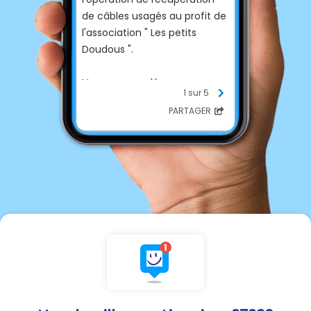
de câbles usagés au profit de
l'association " Les petits
Doudous ".
Vous pouvez déposer vos
1 sur 5
câbles usagés à la mairie aux
PARTAGER
horaires d'ouverture habituels.